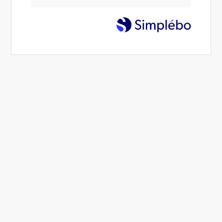
Couverture
Charpente
Entretien de toiture
Rénovation de toiture
Helfried, Charpentier-couvreur
disponible dans toute l'Essonne et le
Loiret
Bienvenue sur le site
de
Helfried
,
charpentier-couvreur à