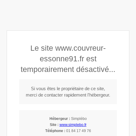
Devis Gratuit 24/24 et 7j/7
Afficher le téléphone
DEMANDER UN DEVIS
Le site www.couvreur-
Helfried
essonne91.fr est
Charpentier-couvreur en Essonne 91 - Loiret
temporairement désactivé...
Appeler
Si vous êtes le propriétaire de ce site,
merci de contacter rapidement l'hébergeur.
Helfried
Hébergeur :
Simplébo
Site :
www.simplebo.fr
Téléphone :
01 84 17 49 76