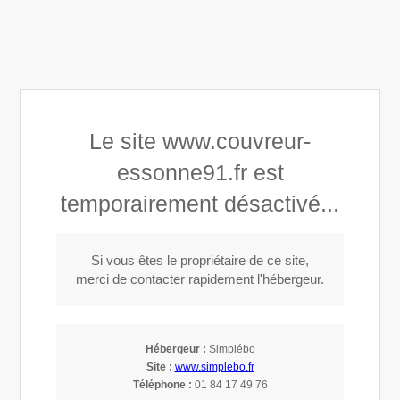
Devis Gratuit 24/24 et 7j/7
Afficher le téléphone
DEMANDER UN DEVIS
Le site www.couvreur-
Helfried
essonne91.fr est
Charpentier-couvreur en Essonne 91 - Loiret
temporairement désactivé...
Appeler
Si vous êtes le propriétaire de ce site,
merci de contacter rapidement l'hébergeur.
Couverture à Longpont-sur-Orge (91310)
Hébergeur :
Simplébo
Site :
www.simplebo.fr
Téléphone :
01 84 17 49 76
Couvreur à Longpont-sur-Orge