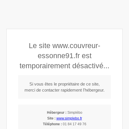
Devis Gratuit 24/24 et 7j/7
Afficher le téléphone
DEMANDER UN DEVIS
Le site www.couvreur-
Helfried
essonne91.fr est
Charpentier-couvreur en Essonne 91 - Loiret
temporairement désactivé...
Appeler
Si vous êtes le propriétaire de ce site,
merci de contacter rapidement l'hébergeur.
Entretien / nettoyage de toiture à
Sainte-Geneviève-des-Bois (91700)
Hébergeur :
Simplébo
Site :
www.simplebo.fr
Téléphone :
01 84 17 49 76