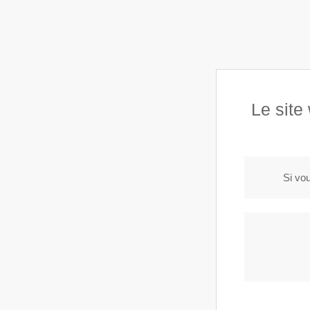
Accueil
Prestations
Hel
Helfried
Charpentier-couvreur en Essonne 91 -
Le site
LES 
Si vou
PRESTATIONS