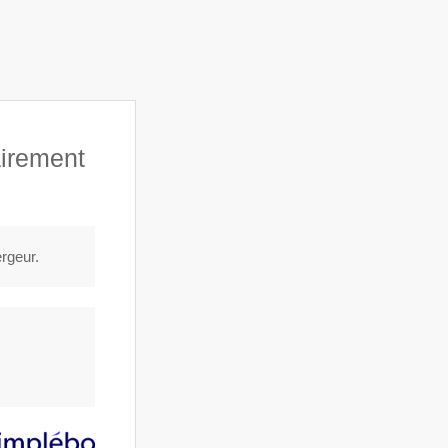
Afficher le téléphone
DEMANDER UN DEVIS
airement
FRIED
ergeur.
ture - Toiture à Longpont-sur-