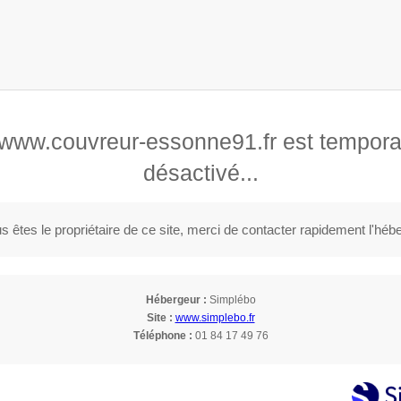
Devis Gratuit 24/24 et 7j/7
fried
Réalisations
Avis
Contact
 Loiret
 www.couvreur-essonne91.fr est tempor
désactivé...
PRINCIPAUX FOURNISSEURS DE HEL
s êtes le propriétaire de ce site, merci de contacter rapidement l'héb
Principaux fournisseurs de Helfried, Couver
Hébergeur :
Simplébo
Orge (91310)
Site :
www.simplebo.fr
Téléphone :
01 84 17 49 76